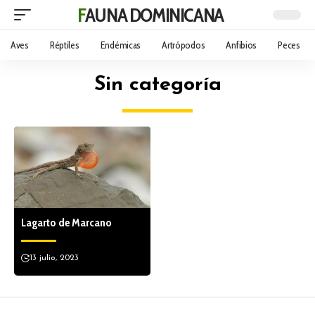
FAUNA DOMINICANA
Aves
Réptiles
Endémicas
Artrópodos
Anfibios
Peces
Sin categoría
Lagarto de Marcano
13 julio, 2023