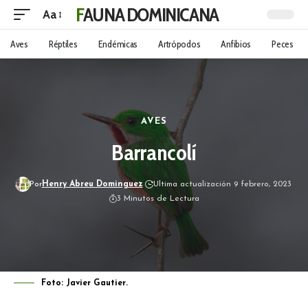
FAUNA DOMINICANA
Aa
Aves
Réptiles
Endémicas
Artrópodos
Anfibios
Peces
AVES
Barrancolí
Por
Henry Abreu Dominguez
Ultima actualización 9 febrero, 2023
3 Minutos de Lectura
Foto: Javier Gautier.