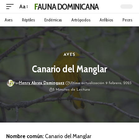
FAUNA DOMINICANA
Aa
Aves
Réptiles
Endémicas
Artrópodos
Anfibios
Peces
AVES
Canario del Manglar
Por
Henry Abreu Dominguez
Ultima actualización 9 febrero, 2023
5 Minutos de Lectura
Nombre común:
Canario del Manglar