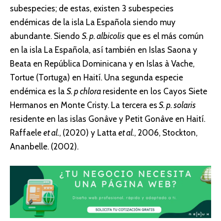
subespecies; de estas, existen 3 subespecies
endémicas de la isla La Española siendo muy
abundante. Siendo
S. p. albicolis
que es el más común
en la isla La Española, así también en Islas Saona y
Beata en República Dominicana y en Islas à Vache,
Tortue (Tortuga) en Haití. Una segunda especie
endémica es la
S. p chlora
residente en los Cayos Siete
Hermanos en Monte Cristy. La tercera es
S. p. solaris
residente en las islas Gonâve y Petit Gonâve en Haití.
Raffaele
et al.
, (2020) y Latta
et al.
, 2006, Stockton,
Ananbelle. (2002).