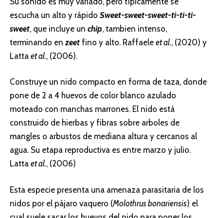
Su sonido es muy variado, pero típicamente se
escucha un alto y rápido
Sweet-sweet-sweet-ti-ti-ti-
sweet
, que incluye un
chip
, tambien intenso,
terminando en
zeet
fino y alto. Raffaele
et al.
, (2020) y
Latta
et al.
, (2006).
Construye un nido compacto en forma de taza, donde
pone de 2 a 4 huevos de color blanco azulado
moteado con manchas marrones. El nido está
construido de hierbas y fibras sobre arboles de
mangles o arbustos de mediana altura y cercanos al
agua. Su etapa reproductiva es entre marzo y julio.
Latta
et al.
, (2006)
Esta especie presenta una amenaza parasitaria de los
nidos por el pájaro vaquero (
Molothrus bonariensis
) el
cual suele sacar los huevos del nido para poner los