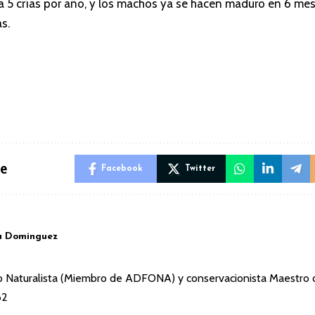
a 5 crías por año, y los machos ya se hacen maduro en 6 mes
s.
le
Facebook
Twitter
u Dominguez
afo Naturalista (Miembro de ADFONA) y conservacionista Maestro
62