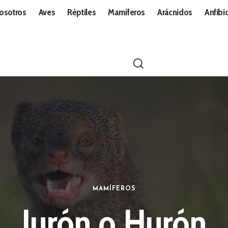
osotros
Aves
Réptiles
Mamíferos
Arácnidos
Anfibi
MAMÍFEROS
Jurón o Hurón