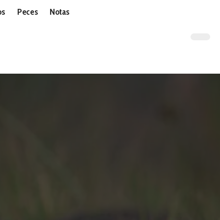
os
Peces
Notas