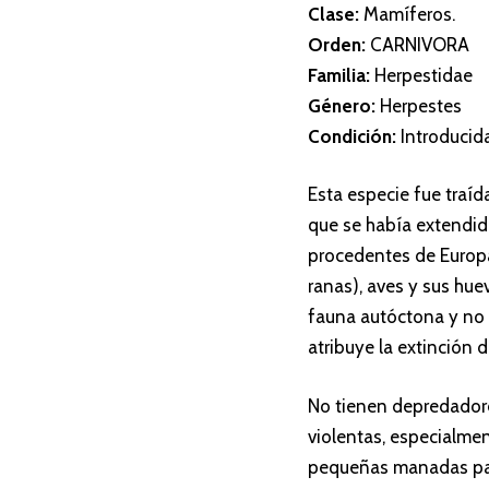
Clase:
Mamíferos.
Orden:
CARNIVORA
Familia:
Herpestidae
Género:
Herpestes
Condición:
Introducid
Esta especie fue traíd
que se había extendido
procedentes de Europa.
ranas), aves y sus hue
fauna autóctona y no s
atribuye la extinción 
No tienen depredadore
violentas, especialmen
pequeñas manadas para