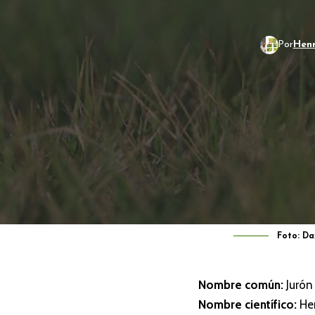
Por
Henr
Foto: Da
Nombre común:
Jurón
Nombre científico:
Her