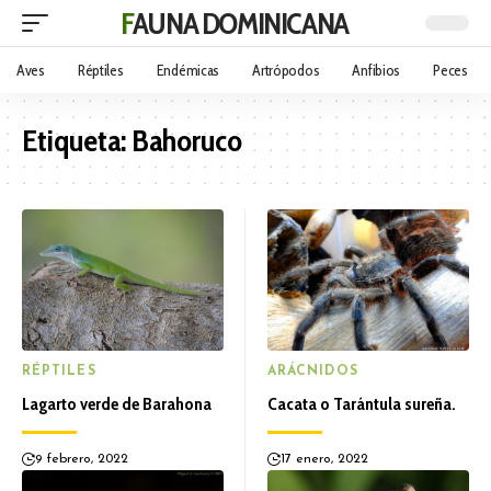
FAUNA DOMINICANA
Aves
Réptiles
Endémicas
Artrópodos
Anfibios
Peces
Etiqueta:
Bahoruco
RÉPTILES
ARÁCNIDOS
Lagarto verde de Barahona
Cacata o Tarántula sureña.
9 febrero, 2022
17 enero, 2022