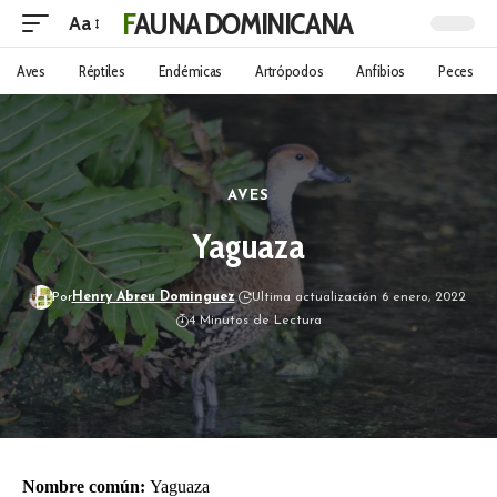
FAUNA DOMINICANA
Aa
Aves
Réptiles
Endémicas
Artrópodos
Anfibios
Peces
AVES
Yaguaza
Por
Henry Abreu Dominguez
Ultima actualización 6 enero, 2022
4 Minutos de Lectura
Nombre común:
Yaguaza